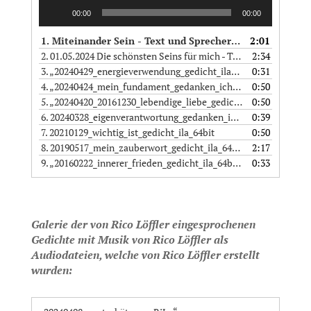
Audio-
00:00
00:00
Player
1. Miteinander Sein - Text und Sprecherin: Ingrid Lachmann - Erstellung Audiodatei: Rico Löffler
2:01
2. 01.05.2024 Die schönsten Seins für mich - Text, Musik, Sprecherin: Ingrid Lachmann - Erstellung Audiodatei: Rico Löffler
2:34
3.
„20240429_energieverwendung_gedicht_ila_64bit“
0:31
— TEXT, SP
4.
„20240424_mein_fundament_gedanken_ich_ila_64bit“
0:50
— TEXT
5.
„20240420_20161230_lebendige_liebe_gedicht_ich_ila_64bit“
0:50
6. 20240328_eigenverantwortung_gedanken_ich_ila_64bit
0:39
7. 20210129_wichtig_ist_gedicht_ila_64bit
0:50
8. 20190517_mein_zauberwort_gedicht_ila_64bit
2:17
9.
„20160222_innerer_frieden_gedicht_ila_64bit“
0:33
— TEXT, SPRECH
Galerie der von Rico Löffler eingesprochenen
Gedichte mit Musik von Rico Löffler als
Audiodateien, welche von Rico Löffler erstellt
wurden: