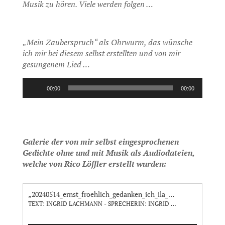
Musik zu hören. Viele werden folgen …
„Mein Zauberspruch“ als Ohrwurm, das wünsche
ich mir bei diesem selbst erstellten und von mir
gesungenem Lied …
Audio-
00:00
00:00
Player
Galerie der von mir selbst eingesprochenen
Gedichte ohne und mit Musik als Audiodateien,
welche von Rico Löffler erstellt wurden:
„20240514_ernst_froehlich_gedanken_ich_ila_64bit“
TEXT: INGRID LACHMANN - SPRECHERIN: INGRID LACHMANN – ERSTELLUNG AUDIODATEI: RICO LÖFFLER