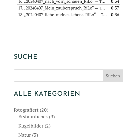
16.
„20240407_nach_vorn_schauen_RiLo“
0:34
— TEXT: INGRID LACHMANN - SPRECHER, MUSIK, ERSTELLUNG AUDIODATEI: RICO LÖFFLER
17.
„20240407_Mein_zauberspruch_RiLo“
0:37
— TEXT: INGRID LACHMANN - SPRECHER, MUSIK, ERSTELLUNG AUDIODATEI: RICO LÖFFLER
18.
„20240407_liebe_meines_lebens_RiLo“
0:36
— TEXT: INGRID LACHMANN - SPRECHER, MUSIK, ERSTELLUNG AUDIODATEI: RICO LÖFFLER
SUCHE
ALLE KATEGORIEN
fotografiert
(20)
Erstaunliches
(9)
Kugelbilder
(2)
Natur
(3)