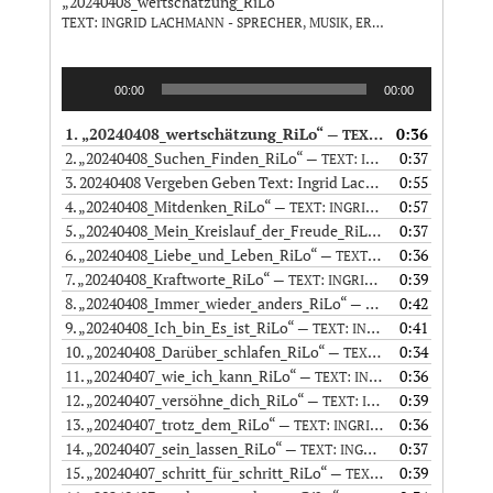
„20240408_wertschätzung_RiLo“
TEXT: INGRID LACHMANN - SPRECHER, MUSIK, ERSTELLUNG AUDIODATEI: RICO LÖFFLER
Audio-
00:00
00:00
Player
1.
„20240408_wertschätzung_RiLo“
0:36
— TEXT: INGRID LACHMANN - SPRECHER, MUSIK, ERSTELLUNG AUDIODATEI: RICO LÖFFLER
2.
„20240408_Suchen_Finden_RiLo“
0:37
— TEXT: INGRID LACHMANN - SPRECHER, MUSIK, ERSTELLUNG AUDIODATEI: RICO LÖFFLER
3. 20240408 Vergeben Geben Text: Ingrid Lachmann - Sprecher, Musik, Erstellung Audiodatei: Rico Löffler
0:55
4.
„20240408_Mitdenken_RiLo“
0:57
— TEXT: INGRID LACHMANN - SPRECHER, MUSIK, ERSTELLUNG AUDIODATEI: RICO LÖFFLER
5.
„20240408_Mein_Kreislauf_der_Freude_RiLo“
0:37
— TEXT: INGRID
6.
„20240408_Liebe_und_Leben_RiLo“
0:36
— TEXT: INGRID LACHMANN - SPRECHER, MUSIK, ERSTELLUNG AUDIODATEI: RICO LÖFFLER
7.
„20240408_Kraftworte_RiLo“
0:39
— TEXT: INGRID LACHMANN - SPRECHER, MUSIK, ERSTELLUNG AUDIODATEI: RICO LÖFFLER
8.
„20240408_Immer_wieder_anders_RiLo“
0:42
— TEXT: INGRID LACHMANN - SPRECHER, MUSIK, ERSTELLUNG AUDIODATEI: RICO LÖFFLER
9.
„20240408_Ich_bin_Es_ist_RiLo“
0:41
— TEXT: INGRID LACHMANN - SPRECHER, MUSIK, ERSTELLUNG AUDIODATEI: RICO LÖFFLER
10.
„20240408_Darüber_schlafen_RiLo“
0:34
— TEXT: INGRID LACHMANN - SPRECHER, MUSIK, ERSTELLUNG AUDIODATEI: RICO LÖFFLER
11.
„20240407_wie_ich_kann_RiLo“
0:36
— TEXT: INGRID LACHMANN - SPRECHER, MUSIK, ERSTELLUNG AUDIODATEI: RICO LÖFFLER
12.
„20240407_versöhne_dich_RiLo“
0:39
— TEXT: INGRID LACHMANN - SPRECHER, MUSIK, ERSTELLUNG AUDIODATEI: RICO LÖFFLER
13.
„20240407_trotz_dem_RiLo“
0:36
— TEXT: INGRID LACHMANN - SPRECHER, MUSIK, ERSTELLUNG AUDIODATEI: RICO LÖFFLER
14.
„20240407_sein_lassen_RiLo“
0:37
— TEXT: INGRID LACHMANN - SPRECHER, MUSIK, ERSTELLUNG AUDIODATEI: RICO LÖFFLER
15.
„20240407_schritt_für_schritt_RiLo“
0:39
— TEXT: INGRID LACHMANN - SPRECHER, MUSIK, ERSTELLUNG AUDIODATEI: RICO LÖFFLER