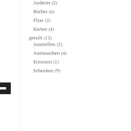
Anderes
(2)
Bücher
(6)
Flyer
(2)
Karten
(4)
geteilt
(15)
Ausstellen
(2)
Austauschen
(4)
Erinnern
(1)
Schenken
(9)
ltasten
h/Runter
utzen,
stärke
ln.