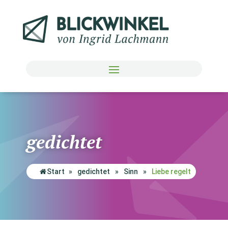
gedichtet
Start
»
gedichtet
»
Sinn
»
Liebe regelt