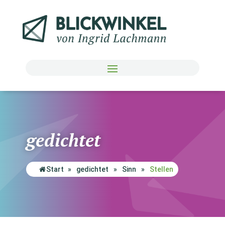
gedichtet
Start
»
gedichtet
»
Sinn
»
Stellen