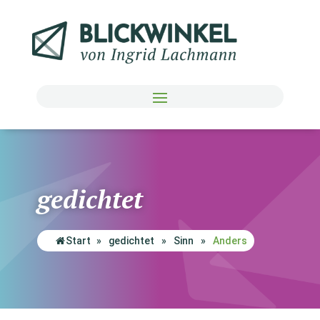
gedichtet
Start
»
gedichtet
»
Sinn
»
Anders